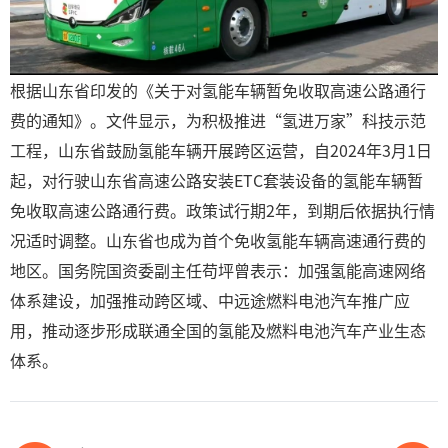
根据山东省印发的《关于对氢能车辆暂免收取高速公路通行
费的通知》。文件显示，为积极推进“氢进万家”科技示范
工程，山东省鼓励氢能车辆开展跨区运营，自2024年3月1日
起，对行驶山东省高速公路安装ETC套装设备的氢能车辆暂
免收取高速公路通行费。政策试行期2年，到期后依据执行情
况适时调整。山东省也成为首个免收氢能车辆高速通行费的
地区。国务院国资委副主任苟坪曾表示：加强氢能高速网络
体系建设，加强推动跨区域、中远途燃料电池汽车推广应
用，推动逐步形成联通全国的氢能及燃料电池汽车产业生态
体系。