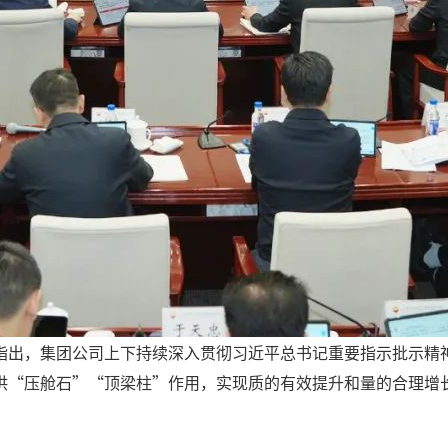
指出，集团公司上下持续深入贯彻习近平总书记重要指示批示精
供“压舱石”“顶梁柱”作用，实现质的有效提升和量的合理增