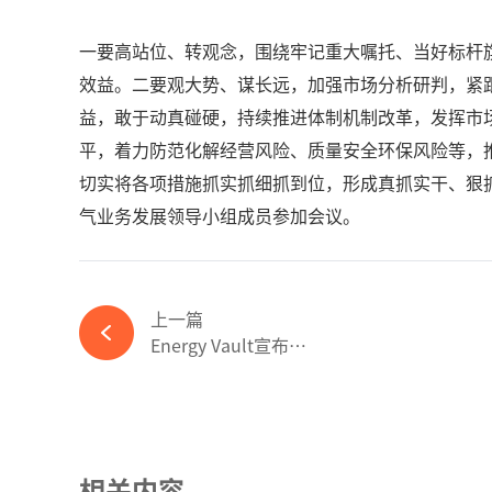
一要高站位、转观念，围绕牢记重大嘱托、当好标杆
效益。二要观大势、谋长远，加强市场分析研判，紧
益，敢于动真碰硬，持续推进体制机制改革，发挥市
平，着力防范化解经营风险、质量安全环保风险等，
切实将各项措施抓实抓细抓到位，形成真抓实干、狠
气业务发展领导小组成员参加会议。
上一篇
Energy Vault宣布中国市场拓展里程碑事件-kaiyun体育官方网站
相关内容