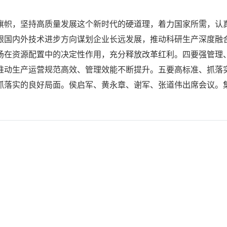
旗帜，坚持高质量发展这个新时代的硬道理，着力国家所需，认
跟国内外技术进步方向谋划企业长远发展，推动科研生产深度融
场在资源配置中的决定性作用，充分释放改革红利。四要强管理
推动生产运营规范高效、管理效能不断提升。五要高标准、抓落
抓落实的良好局面。侯启军、黄永章、谢军、张道伟出席会议。