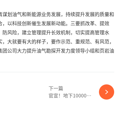
真谋划油气和新能源业务发展，持续提升发展的质量和
合，以科技创新催生发展新动能。三要抓改革、提效
、防风险，建立管理提升长效机制，切实提高管理水
实，大就要有大的样子，要作示范、重规范、有风范，
集团公司大力提升油气勘探开发力度领导小组和页岩油
下一篇
官宣！地下10000米，成功抵达！-kaiyun体育官方网站