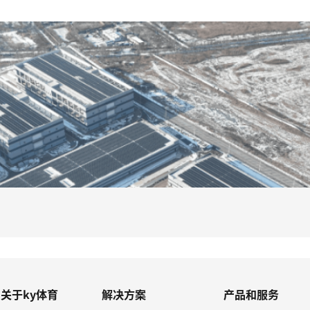
关于ky体育
解决方案
产品和服务