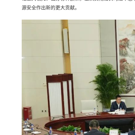
源安全作出新的更大贡献。