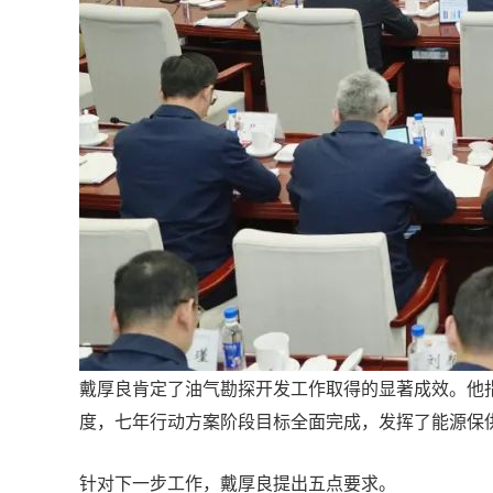
戴厚良肯定了油气勘探开发工作取得的显著成效。他
度，七年行动方案阶段目标全面完成，发挥了能源保
针对下一步工作，戴厚良提出五点要求。