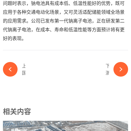
问题时表示，钠电池具有成本低、低温性能好的优势，既可
应用于各种交通电动化场景，又可灵活适配储能领域全场景
的应用需求。公司已发布第一代钠离子电池，正在研发第二
代钠离子电池，在成本、寿命和低温性能等方面预计将有更
好的表现。
上一篇
下一篇
国家能源集团&中国一重“一把手”会见-kaiyun体育官方网站
浙江新能总经理辞职-kaiyun体育官方网站
相关内容