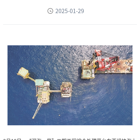
2025-01-29