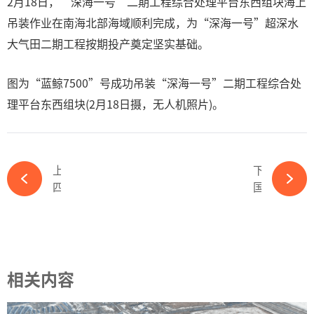
2月18日，“深海一号”二期工程综合处理平台东西组块海上
吊装作业在南海北部海域顺利完成，为“深海一号”超深水
大气田二期工程按期投产奠定坚实基础。
图为“蓝鲸7500”号成功吊装“深海一号”二期工程综合处
理平台东西组块(2月18日摄，无人机照片)。
上一篇
下一篇
四川盆地盆缘发现新的页岩气规模富气带-kaiyun体育官方网站
国家发展改革委：2月19日国内成品油价格不作调整-kaiyun体育官方网站
相关内容