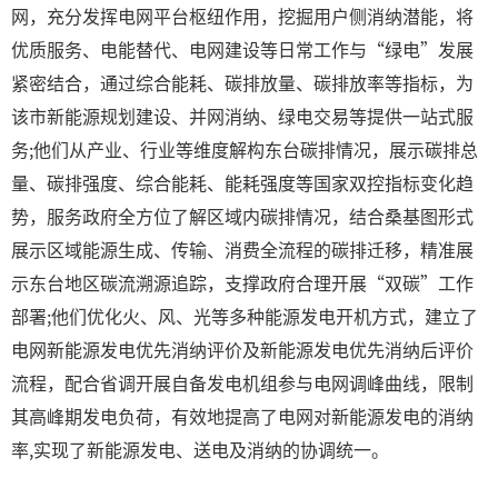
网，充分发挥电网平台枢纽作用，挖掘用户侧消纳潜能，将
优质服务、电能替代、电网建设等日常工作与“绿电”发展
紧密结合，通过综合能耗、碳排放量、碳排放率等指标，为
该市新能源规划建设、并网消纳、绿电交易等提供一站式服
务;他们从产业、行业等维度解构东台碳排情况，展示碳排总
量、碳排强度、综合能耗、能耗强度等国家双控指标变化趋
势，服务政府全方位了解区域内碳排情况，结合桑基图形式
展示区域能源生成、传输、消费全流程的碳排迁移，精准展
示东台地区碳流溯源追踪，支撑政府合理开展“双碳”工作
部署;他们优化火、风、光等多种能源发电开机方式，建立了
电网新能源发电优先消纳评价及新能源发电优先消纳后评价
流程，配合省调开展自备发电机组参与电网调峰曲线，限制
其高峰期发电负荷，有效地提高了电网对新能源发电的消纳
率,实现了新能源发电、送电及消纳的协调统一。