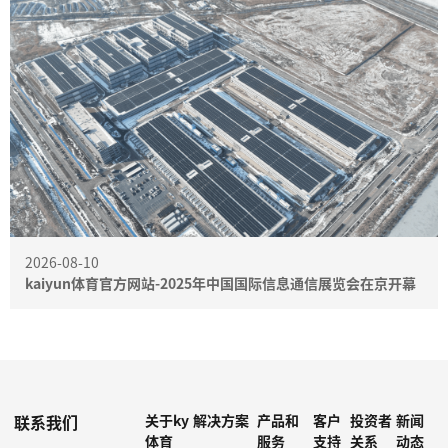
2026-08-10
kaiyun体育官方网站-2025年中国国际信息通信展览会在京开幕
联系我们
关于ky
解决方案
产品和
客户
投资者
新闻
体育
服务
支持
关系
动态