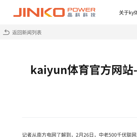
关于ky
返回新闻列表
kaiyun体育官方网
记者从南方电网了解到，2月26日，中老500千伏联