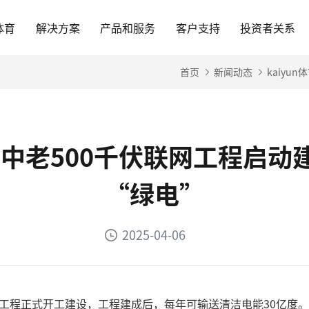
体育
解决方案
产品和服务
客户支持
投资者关系
首页
新闻动态
kaiyu
站-中老500千伏联网工程启动
“绿电”
2025-04-06
网工程正式开工建设，工程建成后，每年可输送清洁电能30亿度。