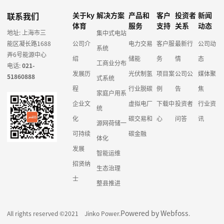
联系我们
关于ky
解决方案
产品和
客户
投资者
新闻
体育
服务
支持
关系
动态
地址: 上海市三
集中式电站
能区凝长路1688
公司介
电力交易
客户服
最新行
公司动
系统
弄6号能源中心
绍
储能
务
情
态
工商业分布
电话:
021-
发展历
光伏制氢
项目案
公司公
媒体聚
51860888
式系统
程
行业脱碳
例
告
焦
家庭户用系
企业文
虚拟电厂
下载中
投资者
行业资
统
化
碳交易和
心
问答
讯
源网荷储一
可持续
碳金融
体化
发展
智能运维
招贤纳
生态治理
士
整县推进
Powered by Webfoss
All rights reserved ©2021 Jinko Power.
.