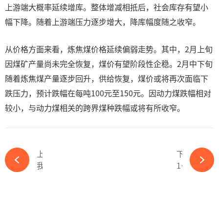
上游端大概率延续增库。整体增减相抵后，社会库存有望小
幅下降。随着上游端压力逐步增大，降库幅度随之收窄。
从价格方面来看，炼焦煤价格延续偏弱走势。其中，2月上旬
因煤矿产量尚未完全恢复，煤价有望阶段性企稳。2月中下旬
随着炼焦煤产量逐步回升，供给恢复，煤价或将再次面临下
跌压力，预计跌幅在每吨100元至150元。因动力煤跌幅相对
较小，与动力煤相关的跨界煤种跌幅或将有所收窄。
上一篇
下一篇
我国海上首个特超稠油热采油田旅大5-2北油田Ⅱ期投产-kaiyun体育官方网站
1月中国神华煤炭销量同比减少21.6%-kaiyun体育官方网站