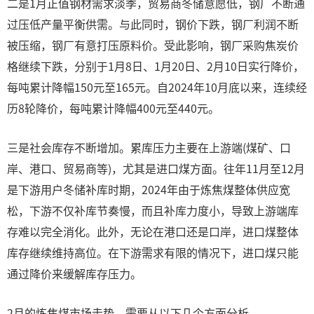
二是1月正值钢材需求淡季，贸易商冬储意愿低，钢厂不断通
过压低产量平衡供需。与此同时，钢价下跌，钢厂利润不断
被压缩，钢厂有意打压原料价。受此影响，钢厂采购焦炭价
格继续下跌，分别于1月8日、1月20日、2月10日实行降价，
每吨累计降幅150元至165元。自2024年10月底以来，连续经
历8轮降价，每吨累计降幅400元至440元。
三是社会库存不断增加。累库压力主要在上游端(煤矿、口
岸、港口、贸易商等)，尤其是进口煤方面。往年11月至12月
是下游用户冬储补库时期，2024年由于炼焦煤整体供应宽
松，下游不仅补库节奏慢，而且补库力度小，导致上游端库
存难以完全消化。此外，无论在港口还是口岸，进口煤整体
库存继续维持高位。在下游需求有限的情况下，进口煤只能
通过降价来缓解库存压力。
2月的炼焦煤市场走势，需要从以下几个方面分析。