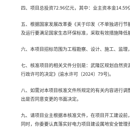
四、项目总投资72.96亿元，其中：业主资本金14.59
五、根据国家发展改革委《关于印发〈不单独进行节能审
及运行要满足国家生态环保标准，采取有效措施降低
六、本项目招标范围为工程勘察、设计、施工、监理
七、核准项目的相关文件分别是：武隆区规划自然资
行政许可的决定》(渝水许可〔2024〕79号)。
八、如需对本项目核准文件所规定的有关内容进行调
出是否同意变更的书面决定。
九、请项目业主根据本核准文件，在项目开工建设前
同时，你委要认真落实好电力项目建设属地安全管理