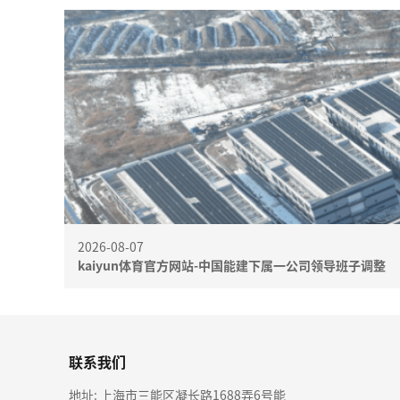
2026-08-07
kaiyun体育官方网站-中国能建下属一公司领导班子调整
联系我们
地址: 上海市三能区凝长路1688弄6号能