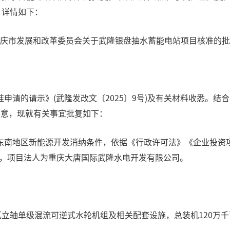
。详情如下：
庆市发展和改革委员会关于武隆银盘抽水蓄能电站项目核准的批
申请的请示》(武隆发改文〔2025〕9号)及有关材料收悉。
府同意，现就有关事宜批复如下：
东南地区新能源开发消纳条件，依据《行政许可法》《企业投资
131975)，项目法人为重庆大唐国际武隆水电开发有限公司。
瓦立轴单级混流可逆式水轮机组及相关配套设施，总装机120万千