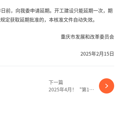
作日前，向我委申请延期。开工建设只能延期一次，期
按规定获取延期批准的，本核准文件自动失效。
重庆市发展和改革委员会
2025年2月15日
下一篇
2025年4月！“第14届中国电力设备状态检测与故障诊断技术高峰论坛暨展示会”与您相约杭州！-kaiyun体育官方网站