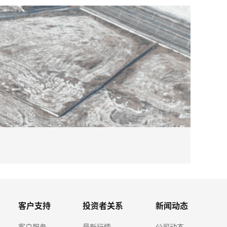
2026-08
kaiy
客户支持
投资者关系
新闻动态
客户服务
最新行情
公司动态