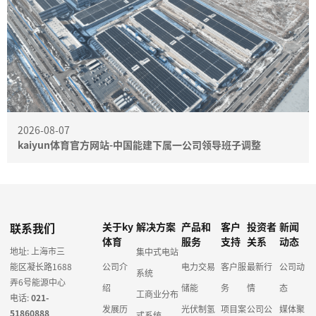
2026-08-07
kaiyun体育官方网站-中国能建下属一公司领导班子调整
联系我们
关于ky
解决方案
产品和
客户
投资者
新闻
体育
服务
支持
关系
动态
地址: 上海市三
集中式电站
能区凝长路1688
公司介
电力交易
客户服
最新行
公司动
系统
弄6号能源中心
绍
储能
务
情
态
工商业分布
电话:
021-
发展历
光伏制氢
项目案
公司公
媒体聚
51860888
式系统