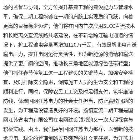
场的监督与协调，全方位提升基建工程的建设能力与管理水
平，确保二期工程能够在一期的肩膀上实现质的飞跃，向着
更高的目标稳步迈进；他们将在国内首次应用SLCC直流技术
和长距离交直流线路共塔建设，在不新增跨江输电通道的情
况下，将工程输电容量再增加120万千瓦，有效缓解北电南送
输电压力，提升电网运行灵活性，也为新能源的消纳和输送
提供了更广阔的空间，推动长三角地区能源绿色低碳转型；
他们抓住春节停复工这一工程建设的关键节点，加强安全检
查，及时排除安全隐患，保障施工人员的生命安全和工程的
顺利进行，同时，保障农民工工资及时足额支付，筑牢廉洁
防线，体现国网江苏电力的社会责任担当，防止腐败问题的
发生，为工程建设营造良好的环境。扬镇直流二期工程是国
网江苏省电力有限公司在电网建设领域的又一次大胆探索与
积极实践。由此，我们要象国网江苏电力那样，以创新的技
术应用、科学的管理策略以及强烈的社会责任感，为江苏电