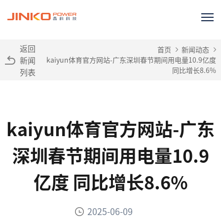
返回
首页
新闻动态
新闻
kaiyun体育官方网站-广东深圳春节期间用电量10.9亿度
同比增长8.6%
列表
kaiyun体育官方网站-广东
深圳春节期间用电量10.9
亿度 同比增长8.6%
2025-06-09