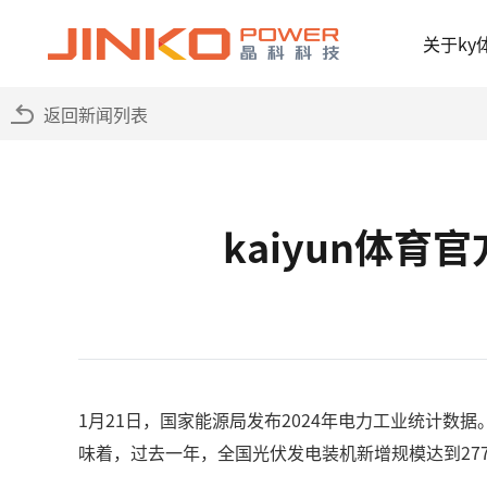
关于ky
返回新闻列表
kaiyun体育
1月21日，国家能源局发布2024年电力工业统计数据。截
味着，过去一年，全国光伏发电装机新增规模达到277