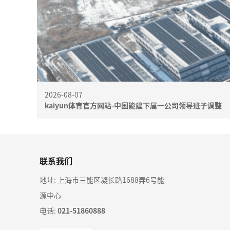
2026-08-07
kaiyun体育官方网站-中国能建下属一公司领导班子调整
联系我们
地址: 上海市三能区凝长路1688弄6号能
源中心
电话:
021-51860888