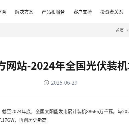
体育
解决方案
产品和服务
客户支持
投资者关系
首页
官方网站-2024年全国光伏装机增
2025-06-29
至2024年底，全国太阳能发电累计装机88666万千瓦。与2023
.17GW，再创历史新高。