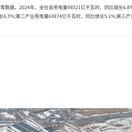
量等数据。2024年，全社会用电量98521亿千瓦时，同比增长6
.3%;第二产业用电量63874亿千瓦时，同比增长5.1%;第三产