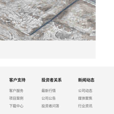
2026-08
kaiy
客户支持
投资者关系
新闻动态
客户服务
最新行情
公司动态
项目案例
公司公告
媒体聚焦
下载中心
投资者问答
行业资讯