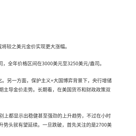
价或将较之美元金价实现更大涨幅。
，全年价格区间在3000美元至3250美元/盎司。
化。另一方面，保护主义+大国博弈背景下，央行增储
短期主导金价走势。长期看，在美国货币和财政政策双
线级别上都显示出稳健甚至强劲的上升趋势，不过在小时
上升势头就有望延续。一旦跌破，首先关注的是2700美