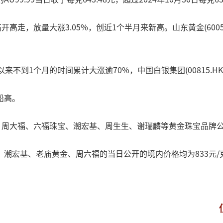
走，放量大涨3.05%，创近1个半月来新高。山东黄金(600547.
以来不到1个月的时间累计大涨逾70%，中国白银集团(00815.HK)
船高。
，周大福、六福珠宝、潮宏基、周生生、谢瑞麟等黄金珠宝品牌公
宏基、老庙黄金、周六福的当日公开的境内价格均为833元/克，