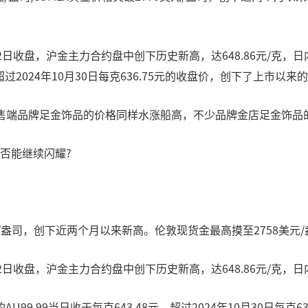
日收盘，沪金主力合约盘中创下历史新高，达648.86元/克，日
，超过2024年10月30日每克636.75元的收盘价，创下了上市以
零售端品牌足金饰品的价格同样水涨船高，不少品牌金店足金饰品的
是否能继续闪耀?
美元/盎司，创下近两个月以来新高。伦敦现货金最高摸至2758美
收盘，沪金主力合约盘中创下历史新高，达648.86元/克，日内
9.99当日收于每克643.48元，超过2024年10月30日每克