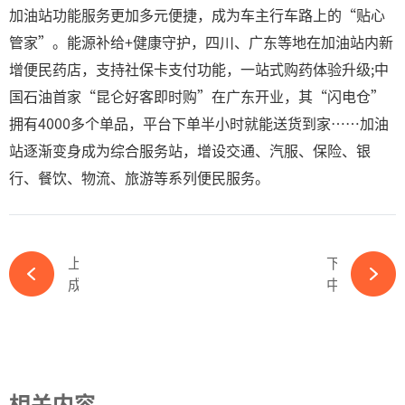
加油站功能服务更加多元便捷，成为车主行车路上的“贴心
管家”。能源补给+健康守护，四川、广东等地在加油站内新
增便民药店，支持社保卡支付功能，一站式购药体验升级;中
国石油首家“昆仑好客即时购”在广东开业，其“闪电仓”
拥有4000多个单品，平台下单半小时就能送货到家……加油
站逐渐变身成为综合服务站，增设交通、汽服、保险、银
行、餐饮、物流、旅游等系列便民服务。
上一篇
下一篇
成品油价年内第二涨要来，加满一箱或多花11元-kaiyun体育官方网站
中海壳牌惠州三期乙烯项目和聚碳酸酯项目全面开建-kaiyun体育官方网站
相关内容