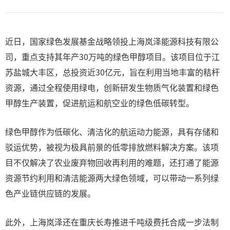
近日，国家绿色发展基金战略领投上海岚泽能源科技有限公
司，重点支持其年产30万吨的绿色甲醇项目。该项目位于江
苏盐城大丰区，总投资近30亿元，旨在利用当地丰富的秸杆
资源，通过全程使用绿电，创新研发生物质气化装置和绿色
甲醇生产装置，促进航运和航空业的绿色低碳转型。
绿色甲醇作为低碳化、清洁化的航运动力能源，具有存储和
驳运优势，被视为极具前景的低零排放燃料解决方案。该项
目不仅解决了农业废弃物回收再利用的难题，还打通了能源
资源节约利用和清洁能源两大绿色领域，可以带动一系列绿
色产业链供应链的发展。
此外，上海岚泽还在重庆长寿推进千吨级费托合成一步法制