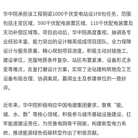
华中院承担该工程铜梁1000千伏变电站设计B包任务，范围
包括主变区域、500千伏配电装置区域、110千伏配电装置及
无功补偿区域等。项目启动后，华中院高度重视，抽调各专
业经验丰富、能力突出的设计精英组成项目团队，全力保障
设计与服务质量，精心规划项目进度，积极主动对接施工、
建设单位，克服地质条件复杂、站区布置紧凑、设备形式多
变等难点，反复打磨设计方案，实现了全站建构筑物及工艺
设备布局合理、协调美观，赢得业主及参建单位的一致好
评。
近年来，华中院积极响应中国电建集团要求，聚焦“能、
城、水、数”等核心领域，积极参与城市基础设施建设，扛
牢能源建设责任，为完善电网骨干网架，构建新型电力系
统，推进能源绿色低碳转型作出了积极贡献。