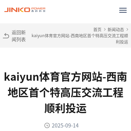
首页
新闻动态
返回新
kaiyun体育官方网站-西南地区首个特高压交流工程顺
闻列表
利投运
kaiyun体育官方网站-西南
地区首个特高压交流工程
顺利投运
2025-09-14