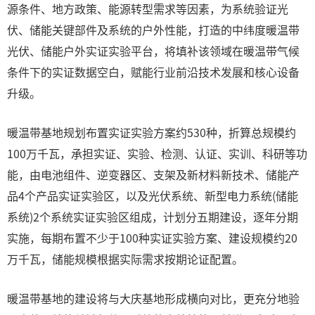
源条件、地方政策、能源转型需求等因素，为系统验证光
伏、储能关键部件及系统的户外性能，打造的中纬度暖温带
光伏、储能户外实证实验平台，将填补该领域在暖温带气候
条件下的实证数据空白，赋能行业前沿技术发展和核心设备
升级。
暖温带基地规划布置实证实验方案约530种，折算总规模约
100万千瓦，承担实证、实验、检测、认证、实训、科研等功
能，由电池组件、逆变器区、支架及新材料新技术、储能产
品4个产品实证实验区，以及光伏系统、新型电力系统(储能
系统)2个系统实证实验区组成，计划分五期建设，逐年分期
实施，每期布置不少于100种实证实验方案、建设规模约20
万千瓦，储能规模根据实际需求按期论证配置。
暖温带基地的建设将与大庆基地形成横向对比，更充分地验