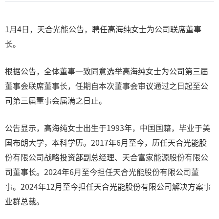
1月4日，天合光能公告，聘任高海纯女士为公司联席董事
长。
根据公告，全体董事一致同意选举高海纯女士为公司第三届
董事会联席董事长，任期自本次董事会审议通过之日起至公
司第三届董事会届满之日止。
公告显示，高海纯女士出生于1993年，中国国籍，毕业于美
国布朗大学，本科学历。2017年6月至今，历任天合光能股
份有限公司战略投资部副总经理、天合富家能源股份有限公
司董事长。2024年6月至今担任天合光能股份有限公司董
事。2024年12月至今担任天合光能股份有限公司解决方案事
业群总裁。