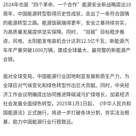
2024年也是“四个革命、一个合作”能源安全新战略提出10
周年，中国能源转型取得历史性成就，走出了一条符合国情
的能源转型之路。能源饭碗端得更牢，安全之基持续夯实，
为高质量发展提供坚实保障。同时，“双碳”目标稳步推
进，风电、太阳能发电装机合计达到12.5亿千瓦，新能源汽
车年产量突破1000万辆，建成全球最大、最完整的新能源产
业链。
面对全球变局，中国能源行业因地制宜发展新质生产力，为
全球应对气候变化和绿色转型作出巨大贡献。同时，中央经
济工作会议明确提出协同推进降碳减污扩绿增长，加紧经济
社会发展全面绿色转型。2025年1月1日起，《中华人民共和
国能源法》正式施行，将进一步打破条块分割，夯实法治根
基，助力中国能源行业行稳致远。