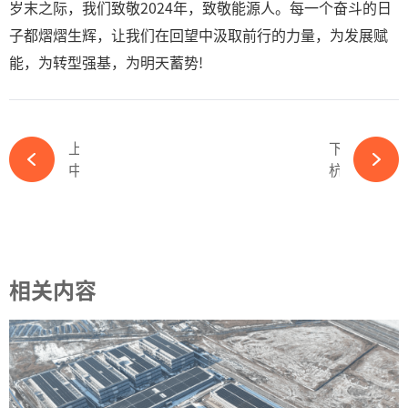
岁末之际，我们致敬2024年，致敬能源人。每一个奋斗的日
子都熠熠生辉，让我们在回望中汲取前行的力量，为发展赋
能，为转型强基，为明天蓄势!
上一篇
下一篇
中国能建陕西院设计的定靖（夏州）750千伏变电站主变扩建工程投运-kaiyun体育官方网站
杭州年用、售电量双破千亿 成为全国第二个电量破千亿的省会城市-kaiyun体育官方网站
相关内容