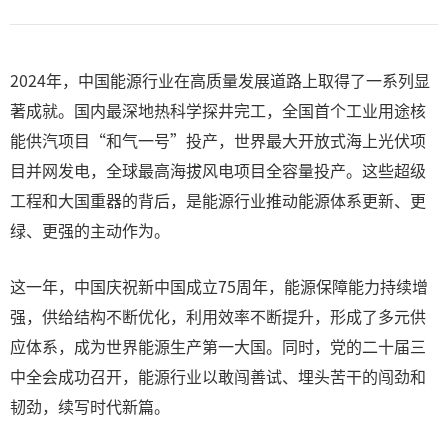
2024年，中国能源行业在高质量发展道路上取得了一系列显
著成就。国内最深地热科学探井完工，全国首个工业用途核
能供汽项目“和气一号”投产，世界最大开放式海上光伏项
目并网发电，全球最高海拔风电项目全容量投产。这些超级
工程和大国重器的背后，是能源行业推动能源体系更新、更
绿、更强的主动作为。
这一年，中国庆祝新中国成立75周年，能源保障能力持续增
强，供给结构不断优化，利用效率不断提升，形成了多元供
应体系，成为世界能源生产第一大国。同时，党的二十届三
中全会成功召开，能源行业以敢闯善试、埋头苦干的闯劲和
韧劲，续写时代新篇。