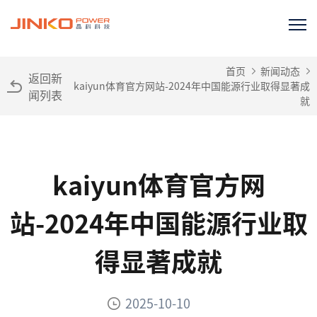
首页
新闻动态
返回新
kaiyun体育官方网站-2024年中国能源行业取得显著成
闻列表
就
kaiyun体育官方网
站-2024年中国能源行业取
得显著成就
2025-10-10