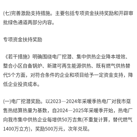
(七)完善激励支持措施。主要包括专项资金扶持奖励和开辟审
批绿色通道两部分内容。
专项资金扶持奖励
《若干措施》明确围绕电厂挖潜、集中供热企业降本增效、
整合小区自备锅炉、新建可再生能源供热、既有燃气供热替
代5个方面，对符合条件的企业和项目给予一定资金支持，降
低企业投资成本。
(一)电厂挖潜奖励。以2023—2024年采暖季热电厂对我市趸
售热结算热量为基数，自2024—2025年采暖季开始，热电厂
向我市集中供热企业每增供50万吉焦(不重复计算，替代燃气
1400万立方)，奖励500万元，次年兑现。