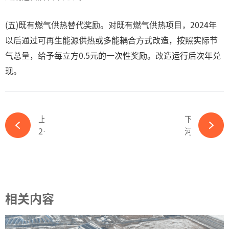
(五)既有燃气供热替代奖励。对既有燃气供热项目，2024年
以后通过可再生能源供热或多能耦合方式改造，按照实际节
气总量，给予每立方0.5元的一次性奖励。改造运行后次年兑
现。
上一篇
下一篇
2024年甘肃新能源装机突破6400万千瓦-kaiyun体育官方网站
河北黄骅港煤炭下水量保持高位-kaiyun体育官方网站
相关内容