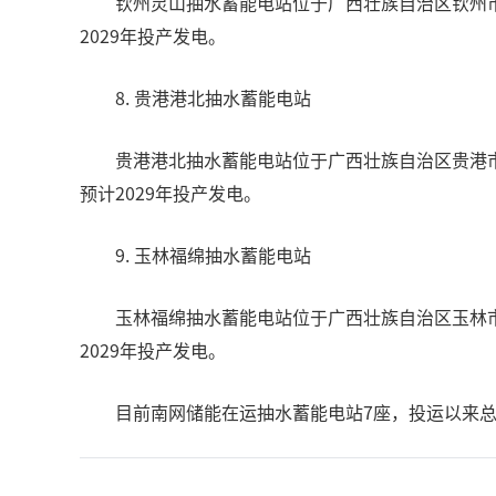
钦州灵山抽水蓄能电站位于广西壮族自治区钦州市灵山县
2029年投产发电。
8. 贵港港北抽水蓄能电站
贵港港北抽水蓄能电站位于广西壮族自治区贵港市港北区
预计2029年投产发电。
9. 玉林福绵抽水蓄能电站
玉林福绵抽水蓄能电站位于广西壮族自治区玉林市福绵区
2029年投产发电。
目前南网储能在运抽水蓄能电站7座，投运以来总发