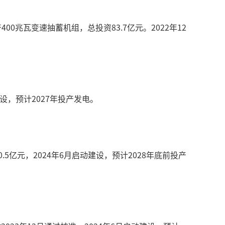
瓦变速抽蓄机组，总投资83.7亿元。2022年12
设，预计2027年投产发电。
元，2024年6月启动建设，预计2028年底前投产