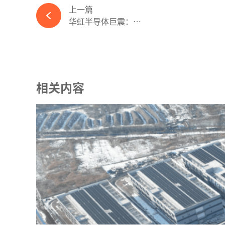
上一篇
华虹半导体巨震：唐均君辞任总裁，前英特尔全球副总裁白鹏接任-kaiyun体育官方网站
相关内容