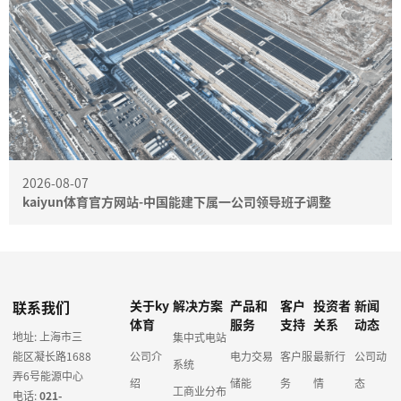
2026-08-07
kaiyun体育官方网站-中国能建下属一公司领导班子调整
联系我们
关于ky
解决方案
产品和
客户
投资者
新闻
体育
服务
支持
关系
动态
地址: 上海市三
集中式电站
能区凝长路1688
公司介
电力交易
客户服
最新行
公司动
系统
弄6号能源中心
绍
储能
务
情
态
工商业分布
电话:
021-