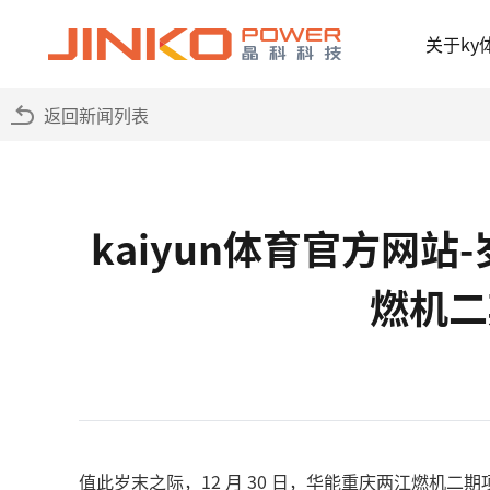
关于ky
返回新闻列表
kaiyun体育官方网
燃机二
值此岁末之际，12 月 30 日，华能重庆两江燃机