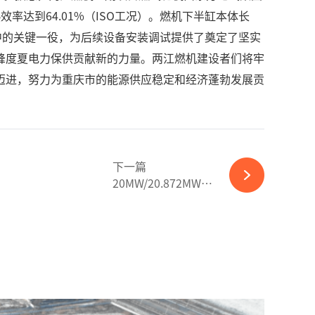
率达到64.01%（ISO工况）。燃机下半缸本体长
设进程中的关键一役，为后续设备安装调试提供了奠定了坚实
峰度夏电力保供贡献新的力量。两江燃机建设者们将牢
迈进，努力为重庆市的能源供应稳定和经济蓬勃发展贡
下一篇
20MW/20.872MWh！广东河源电厂储能调频项目设备采购-kaiyun体育官方网站