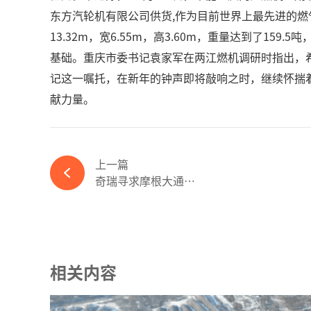
东方汽轮机有限公司供货,作为目前世界上最先进的燃气轮
13.32m，宽6.55m，高3.60m，重量达到了
基础。重庆市委书记袁家军在两江燃机调研时指出，
记这一嘱托，在新年的钟声即将敲响之时，继续怀揣
献力量。
上一篇
奇瑞寻求摩根大通注资 10 亿美元香港上市-kaiyun体育官方网站
相关内容