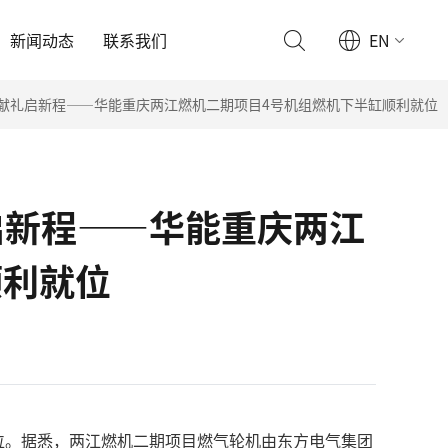
新闻动态
联系我们
EN
新年献礼启新程——华能重庆两江燃机二期项目4号机组燃机下半缸顺利就位
礼启新程——华能重庆两江
顺利就位
就位。据悉，两江燃机二期项目燃气轮机由东方电气集团