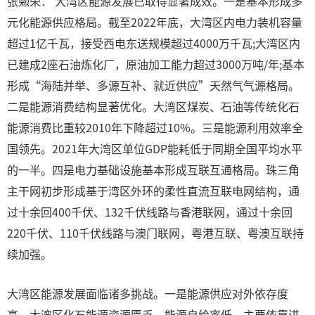
张勉荣： 大湾区能源发展已取得显著成效。一是基本形成多
元化能源供应格局。截至2022年底，大湾区内电力装机容量
超过1亿千瓦，接受西电东送规模超过4000万千瓦;大湾区内
已建成2座石油炼化厂，原油加工能力超过3000万吨/年;基本
形成“海陆并举、多源互补、就近供应”天然气气源格局。
二是能源消费结构显著优化。大湾区煤炭、石油等传统化石
能源消费比重较2010年下降超过10%。三是能源利用效率全
国领先。2021年大湾区单位GDP能耗低于同期全国平均水平
的一半。四是电力基础设施基本形成互联互通格局。珠三角
主干网初步形成基于湾区外环的柔性直流互联电网结构，通
过十余回400千伏、132千伏线路与香港联网，通过十余回
220千伏、110千伏线路与澳门联网，粤港互联、粤澳互联持
续加强。
大湾区能源发展面临诸多挑战。一是能源供应对外依存度
高。大湾区化石能源资源匮乏，能源自给率低，主要依靠进