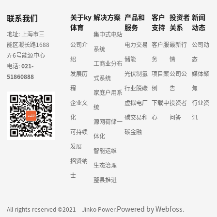
联系我们
关于ky
解决方案
产品和
客户
投资者
新闻
体育
服务
支持
关系
动态
地址: 上海市三
集中式电站
能区凝长路1688
公司介
电力交易
客户服
最新行
公司动
系统
弄6号能源中心
绍
储能
务
情
态
工商业分布
电话:
021-
发展历
光伏制氢
项目案
公司公
媒体聚
51860888
式系统
程
行业脱碳
例
告
焦
家庭户用系
企业文
虚拟电厂
下载中
投资者
行业资
统
化
碳交易和
心
问答
讯
源网荷储一
可持续
碳金融
体化
发展
智能运维
招贤纳
生态治理
士
整县推进
Powered by Webfoss
All rights reserved ©2021 Jinko Power.
.