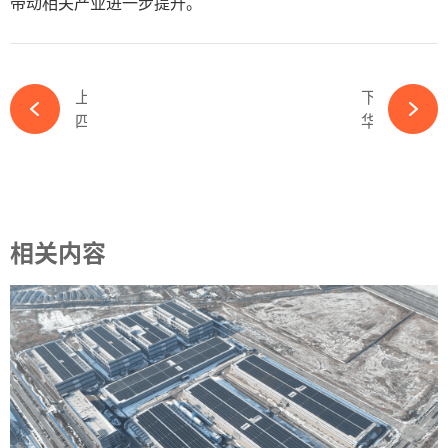
带动相关产业进一步提升。
上一篇
下一篇
四川四座水电站将退出运行，获补偿4.41亿元-kaiyun体育官方网站
华电北方公司成功收购27.45万千瓦风电项目-kaiyun体育官方网站
相关内容