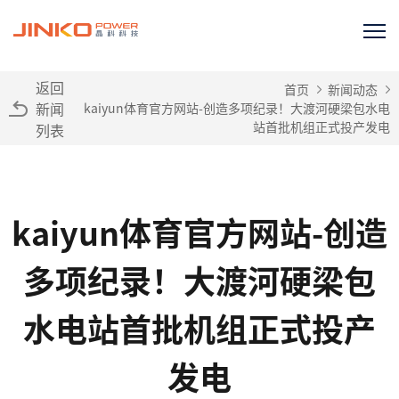
返回
首页
新闻动态
新闻
kaiyun体育官方网站-创造多项纪录！大渡河硬梁包水电
站首批机组正式投产发电
列表
kaiyun体育官方网站-创造
多项纪录！大渡河硬梁包
水电站首批机组正式投产
发电