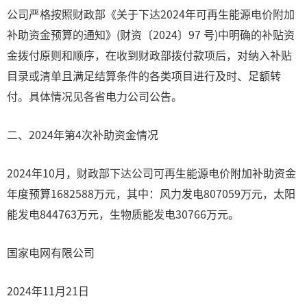
公司严格按照财政部《关于下达2024年可再生能源电价附加
补助资金预算的通知》(财资〔2024〕97 号)中明确的补贴资
金拨付原则和顺序，在收到财政部拨付款项后，对纳入补贴
目录或清单且满足结算条件的各类项目进行及时、足额转
付。具体情况见各省电力公司公告。
二、2024年第4次补助资金情况
2024年10月，财政部下达公司可再生能源电价附加补助资金
年度预算1682588万元，其中：风力发电807059万元，太阳
能发电844763万元，生物质能发电30766万元。
国家电网有限公司
2024年11月21日