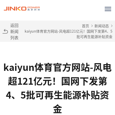
返回
首页
新闻动态
新闻
kaiyun体育官方网站-风电超121亿元！国网下发第4、5
批可再生能源补贴资金
列表
kaiyun体育官方网站-风电
超121亿元！国网下发第
4、5批可再生能源补贴资
金