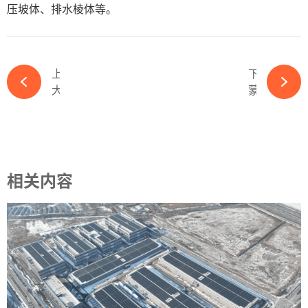
压坡体、排水棱体等。
上一篇
下一篇
大唐多伦风光一体化制氢项目预计2025年正式投产-kaiyun体育官方网站
蒙能集团：商都县1.5GW光伏草业项目并网发电-kaiyun体育官方网站
相关内容