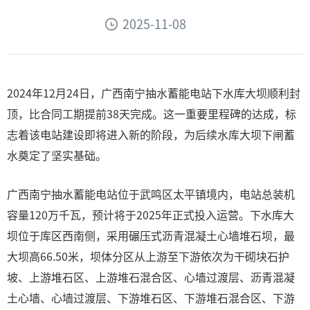
2025-11-08
2024年12月24日，广西南宁抽水蓄能电站下水库大坝顺利封
顶，比合同工期提前38天完成。这一重要里程碑的达成，标
志着该电站建设即将进入新的阶段，为后续水库大坝下闸蓄
水奠定了坚实基础。
广西南宁抽水蓄能电站位于武鸣区太平镇境内，电站总装机
容量120万千瓦，预计将于2025年正式投入运营。下水库大
坝位于库区西南侧，采用碾压式沥青混凝土心墙堆石坝，最
大坝高66.50米，坝体分区从上游至下游依次为干砌块石护
坡、上游堆石区、上游堆石混合区、心墙过渡层、沥青混凝
土心墙、心墙过渡层、下游堆石区、下游堆石混合区、下游