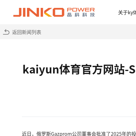
关于ky
返回新闻列表
kaiyun体育官方网站
近日，俄罗斯Gazprom公司董事会批准了2025年的