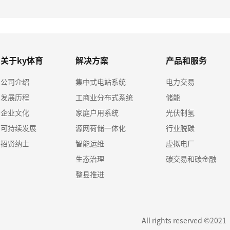
关于ky体育
解决方案
产品和服务
公司介绍
集中式电站系统
电力交易
发展历程
工商业分布式系统
储能
企业文化
家庭户用系统
光伏制氢
可持续发展
源网荷储一体化
行业脱碳
招贤纳士
智能运维
虚拟电厂
生态治理
碳交易和碳金融
整县推进
All rights reserved ©202