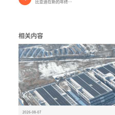
比亚迪在新的年终促销活动中为指定电动汽车提供免费汽车保险-kaiyun体育官方网站
相关内容
2026-08-07