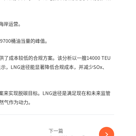
廷海岸运营。
9700桶油当量的峰值。
供了成本较低的合规方案。该分析以一艘14000 TEU
示，LNG途径能显著降低合规成本，并减少SOx、
决方案来实现脱碳目标。LNG途径是满足现在和未来监管
天然气作为动力。
下一篇