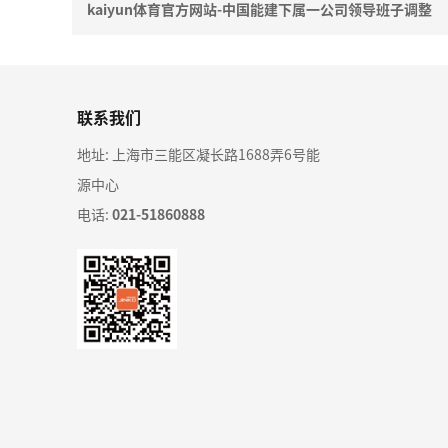
kaiyun体育官方网站-中国能建下属一公司领导班子调整
联系我们
地址: 上海市三能区凝长路1688弄6号能
源中心
电话:
021-51860888