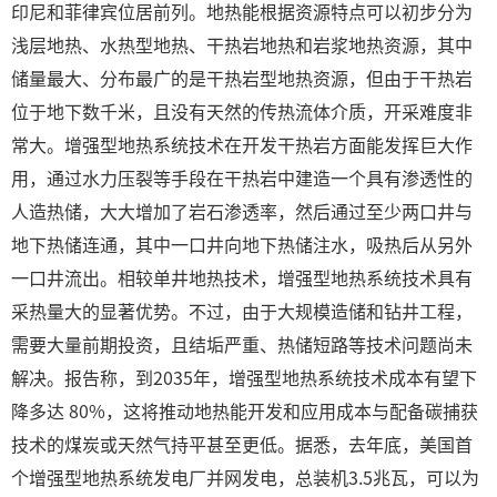
印尼和菲律宾位居前列。地热能根据资源特点可以初步分为
浅层地热、水热型地热、干热岩地热和岩浆地热资源，其中
储量最大、分布最广的是干热岩型地热资源，但由于干热岩
位于地下数千米，且没有天然的传热流体介质，开采难度非
常大。增强型地热系统技术在开发干热岩方面能发挥巨大作
用，通过水力压裂等手段在干热岩中建造一个具有渗透性的
人造热储，大大增加了岩石渗透率，然后通过至少两口井与
地下热储连通，其中一口井向地下热储注水，吸热后从另外
一口井流出。相较单井地热技术，增强型地热系统技术具有
采热量大的显著优势。不过，由于大规模造储和钻井工程，
需要大量前期投资，且结垢严重、热储短路等技术问题尚未
解决。报告称，到2035年，增强型地热系统技术成本有望下
降多达 80%，这将推动地热能开发和应用成本与配备碳捕获
技术的煤炭或天然气持平甚至更低。据悉，去年底，美国首
个增强型地热系统发电厂并网发电，总装机3.5兆瓦，可以为