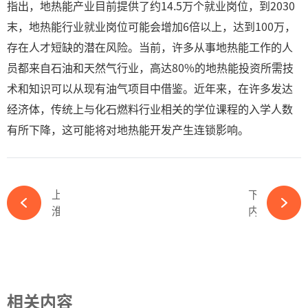
指出，地热能产业目前提供了约14.5万个就业岗位，到2030
末，地热能行业就业岗位可能会增加6倍以上，达到100万，
存在人才短缺的潜在风险。当前，许多从事地热能工作的人
员都来自石油和天然气行业，高达80%的地热能投资所需技
术和知识可以从现有油气项目中借鉴。近年来，在许多发达
经济体，传统上与化石燃料行业相关的学位课程的入学人数
有所下降，这可能将对地热能开发产生连锁影响。
上一篇
下一篇
淮河能源控股集团洛河电厂四期项目启动建设-kaiyun体育官方网站
内蒙古汇能硅铝合金产业集群暨源网荷储一体化项目专题推进会议召开-kaiyun体育官方网站
相关内容