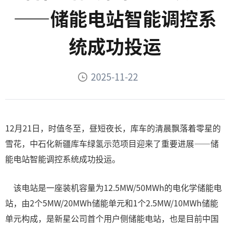
——储能电站智能调控系
统成功投运
2025-11-22
12月21日，时值冬至，昼短夜长，库车的清晨飘落着零星的
雪花，中石化新疆库车绿氢示范项目迎来了重要进展——储
能电站智能调控系统成功投运。
该电站是一座装机容量为12.5MW/50MWh的电化学储能电
站，由2个5MW/20MWh储能单元和1个2.5MW/10MWh储能
单元构成，是新星公司首个用户侧储能电站，也是目前中国