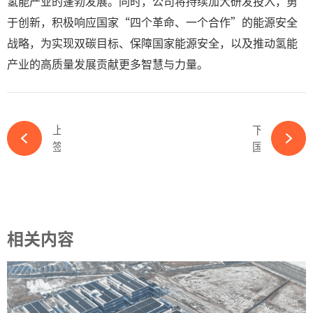
氢能产业的蓬勃发展。同时，公司将持续加大研发投入，勇
于创新，积极响应国家“四个革命、一个合作”的能源安全
战略，为实现双碳目标、保障国家能源安全，以及推动氢能
产业的高质量发展贡献更多智慧与力量。
上一篇
下一篇
签约！分批推出200辆氢燃料电池车！-kaiyun体育官方网站
国家发改委公开征求意见-kaiyun体育官方网站
相关内容