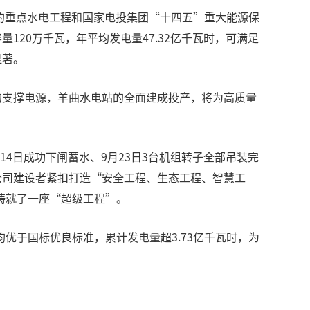
设的重点水电工程和国家电投集团“十四五”重大能源保
20万千瓦，年平均发电量47.32亿千瓦时，可满足
显著。
的支撑电源，羊曲水电站的全面建成投产，将为高质量
年8月14日成功下闸蓄水、9月23日3台机组转子全部吊装完
黄河公司建设者紧扣打造“安全工程、生态工程、智慧工
铸就了一座“超级工程”。
均优于国标优良标准，累计发电量超3.73亿千瓦时，为