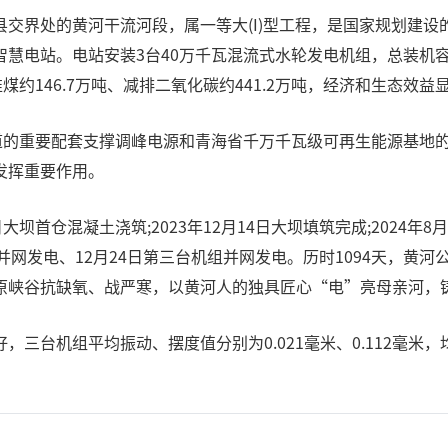
交界处的黄河干流河段，属一等大(Ι)型工程，是国家规划建
电站。电站安装3台40万千瓦混流式水轮发电机组，总装机容量1
约146.7万吨、减排二氧化碳约441.2万吨，经济和生态效益
通道的重要配套支撑调峰电源和青海省千万千瓦级可再生能源基地
发挥重要作用。
27日大坝首仓混凝土浇筑;2023年12月14日大坝填筑完成;2024
机组并网发电、12月24日第三台机组并网发电。历时1094天，
原峡谷抗缺氧、战严寒，以黄河人的独具匠心“电”亮母亲河，
三台机组平均振动、摆度值分别为0.021毫米、0.112毫米，