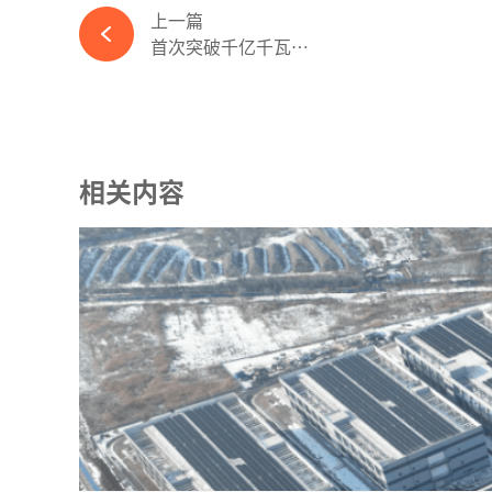
上一篇
首次突破千亿千瓦时！-kaiyun体育官方网站
相关内容