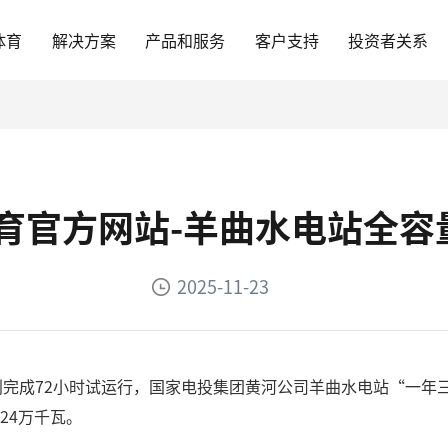
体育
解决方案
产品和服务
客户支持
投资者关系
n体育官方网站-羊曲水电站全
2025-11-23
组)顺利完成72小时试运行，国家电投集团黄河公司羊曲水电站“
24万千瓦。