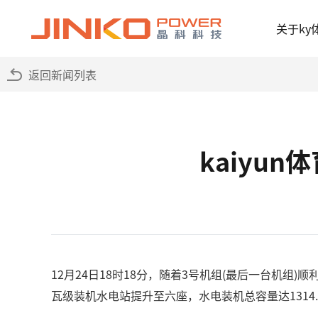
关于ky
返回新闻列表
kaiyu
12月24日18时18分，随着3号机组(最后一台机
瓦级装机水电站提升至六座，水电装机总容量达1314.