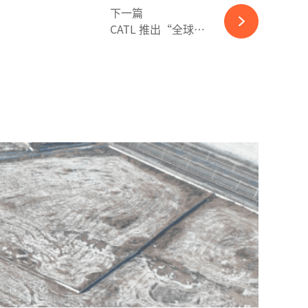
下一篇
CATL 推出“全球首款超安全”电动汽车滑板底盘-kaiyun体育官方网站