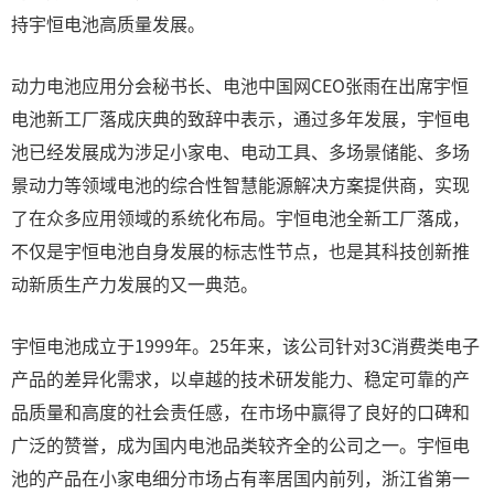
持宇恒电池高质量发展。
动力电池应用分会秘书长、电池中国网CEO张雨在出席宇恒
电池新工厂落成庆典的致辞中表示，通过多年发展，宇恒电
池已经发展成为涉足小家电、电动工具、多场景储能、多场
景动力等领域电池的综合性智慧能源解决方案提供商，实现
了在众多应用领域的系统化布局。宇恒电池全新工厂落成，
不仅是宇恒电池自身发展的标志性节点，也是其科技创新推
动新质生产力发展的又一典范。
宇恒电池成立于1999年。25年来，该公司针对3C消费类电子
产品的差异化需求，以卓越的技术研发能力、稳定可靠的产
品质量和高度的社会责任感，在市场中赢得了良好的口碑和
广泛的赞誉，成为国内电池品类较齐全的公司之一。宇恒电
池的产品在小家电细分市场占有率居国内前列，浙江省第一