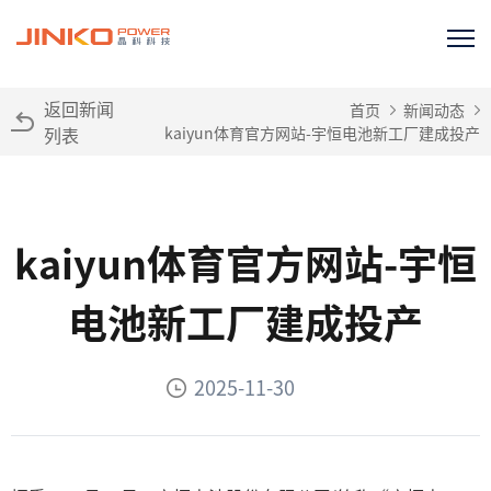
返回新闻
首页
新闻动态
列表
kaiyun体育官方网站-宇恒电池新工厂建成投产
kaiyun体育官方网站-宇恒
电池新工厂建成投产
2025-11-30