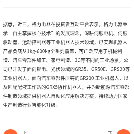
据悉，近日，格力电器在投资者互动平台表示，格力电器秉
承“自主掌握核心技术”的发展理念，深耕伺服电机、伺服
驱动器、运动控制器等工业机器人技术领域，已实现机器人
产品负载从1kg-600kg全系列覆盖，可广泛应用于机械制
造、汽车零部件加工、家电制造、3C等不同的工业场景。公
司已开发了面向锂电、光伏领域的GR35、GR50E、GRS20等
工业机器人，面向汽车零部件压铸的GR200 工业机器人，以
及匹配配液工作站的GRX5协作机器人，并为新能源汽车零部
件制造领域提供机器人自动化应用解决方案，持续助力国家
生产制造行业智能化升级。
上一篇
下一篇