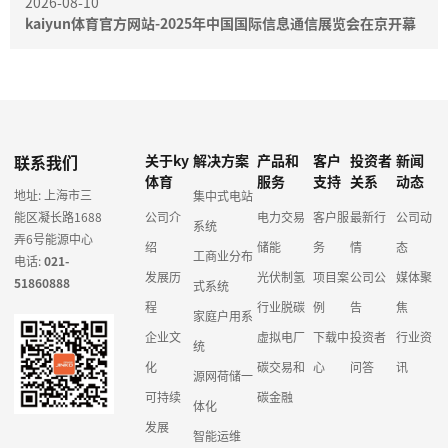
2026-08-10
kaiyun体育官方网站-2025年中国国际信息通信展览会在京开幕
联系我们
关于ky
解决方案
产品和
客户
投资者
新闻
体育
服务
支持
关系
动态
地址: 上海市三
集中式电站
能区凝长路1688
公司介
电力交易
客户服
最新行
公司动
系统
弄6号能源中心
绍
储能
务
情
态
工商业分布
电话:
021-
发展历
光伏制氢
项目案
公司公
媒体聚
51860888
式系统
程
行业脱碳
例
告
焦
家庭户用系
企业文
虚拟电厂
下载中
投资者
行业资
统
化
碳交易和
心
问答
讯
源网荷储一
可持续
碳金融
体化
发展
智能运维