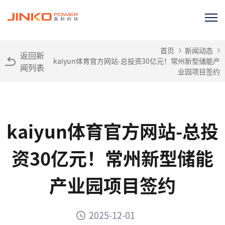
首页
新闻动态
返回新
kaiyun体育官方网站-总投资30亿元！常州新型储能产
闻列表
业园项目签约
kaiyun体育官方网站-总投
资30亿元！常州新型储能
产业园项目签约
2025-12-01