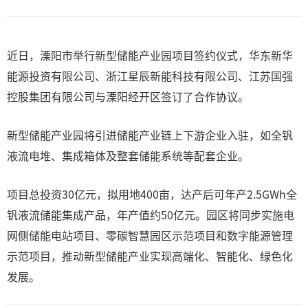
近日，溧阳市举行新型储能产业园项目签约仪式，华东新华
能源投资有限公司、浙江星辰新能科技有限公司、江苏国强
控股集团有限公司与溧阳经开区签订了合作协议。
新型储能产业园将引进储能产业链上下游企业入驻，如全钒
液流电堆、集成箱体及整套储能系统等配套企业。
项目总投资30亿元，拟用地400亩，达产后可年产2.5GWh全
钒液流储能集成产品，年产值约50亿元。园区将同步实施电
网侧储能电站项目、零碳智慧园区示范项目和数字能源管理
示范项目，推动新型储能产业实现高端化、智能化、绿色化
发展。