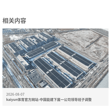
相关内容
2026-08-07
kaiyun体育官方网站-中国能建下属一公司领导班子调整