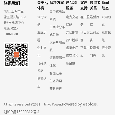
联系我们
关于ky
解决方案
产品和
客户
投资者
新闻
体育
服务
支持
关系
动态
地址: 上海市三
集中式电站
能区凝长路1688
公司介
电力交易
客户服
最新行
公司动
系统
弄6号能源中心
绍
储能
务
情
态
工商业分布
电话:
021-
发展历
光伏制氢
项目案
公司公
媒体聚
51860888
式系统
程
行业脱碳
例
告
焦
家庭户用系
企业文
虚拟电厂
下载中
投资者
行业资
统
化
碳交易和
心
问答
讯
源网荷储一
可持续
碳金融
体化
发展
智能运维
招贤纳
生态治理
士
整县推进
Powered by Webfoss
All rights reserved ©2021 Jinko Power.
.
浙ICP备15009312号-1