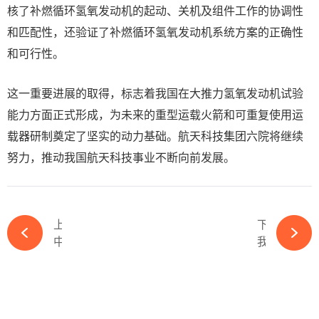
核了补燃循环氢氧发动机的起动、关机及组件工作的协调性
和匹配性，还验证了补燃循环氢氧发动机系统方案的正确性
和可行性。
这一重要进展的取得，标志着我国在大推力氢氧发动机试验
能力方面正式形成，为未来的重型运载火箭和可重复使用运
载器研制奠定了坚实的动力基础。航天科技集团六院将继续
努力，推动我国航天科技事业不断向前发展。
上一篇
下一篇
中交三航申请“一种用于海上光伏的浮式稳桩平台及定位沉桩方法”的专利-kaiyun体育官方网站
我国单体装机规模最大，成功并网！-kaiyun体育官方网站