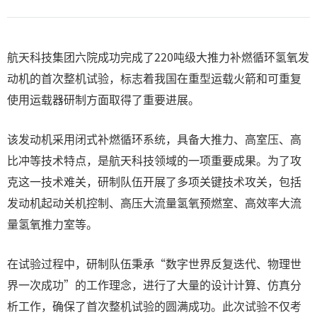
航天科技集团六院成功完成了220吨级大推力补燃循环氢氧发
动机的首次整机试验，标志着我国在重型运载火箭和可重复
使用运载器研制方面取得了重要进展。
该发动机采用闭式补燃循环系统，具备大推力、高室压、高
比冲等技术特点，是航天科技领域的一项重要成果。为了攻
克这一技术难关，研制队伍开展了多项关键技术攻关，包括
发动机起动关机控制、高压大流量氢氧预燃室、高效率大流
量氢氧推力室等。
在试验过程中，研制队伍秉承“数字世界反复迭代、物理世
界一次成功”的工作理念，进行了大量的设计计算、仿真分
析工作，确保了首次整机试验的圆满成功。此次试验不仅考