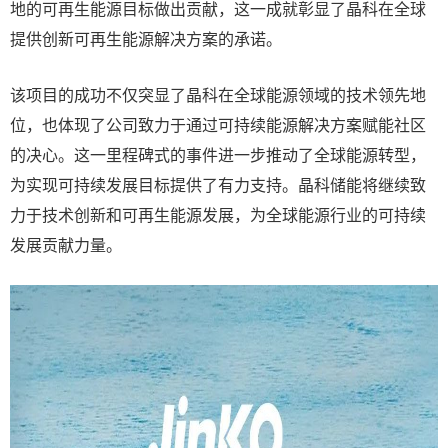
地的可再生能源目标做出贡献，这一成就彰显了晶科在全球
提供创新可再生能源解决方案的承诺。
该项目的成功不仅突显了晶科在全球能源领域的技术领先地
位，也体现了公司致力于通过可持续能源解决方案赋能社区
的决心。这一里程碑式的事件进一步推动了全球能源转型，
为实现可持续发展目标提供了有力支持。晶科储能将继续致
力于技术创新和可再生能源发展，为全球能源行业的可持续
发展贡献力量。