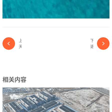
上一篇
下一篇
天津大学国家储能平台研制的锂电池储能直流侧多层级保护装置挂网试运行-kaiyun体育官方网站
退役风机规模化回收亟待破题-kaiyun体育官方网站
相关内容