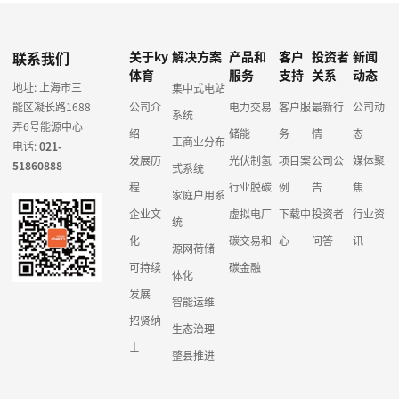
联系我们
关于ky
解决方案
产品和
客户
投资者
新闻
体育
服务
支持
关系
动态
地址: 上海市三
集中式电站
能区凝长路1688
公司介
电力交易
客户服
最新行
公司动
系统
弄6号能源中心
绍
储能
务
情
态
工商业分布
电话:
021-
发展历
光伏制氢
项目案
公司公
媒体聚
51860888
式系统
程
行业脱碳
例
告
焦
家庭户用系
企业文
虚拟电厂
下载中
投资者
行业资
统
化
碳交易和
心
问答
讯
源网荷储一
可持续
碳金融
体化
发展
智能运维
招贤纳
生态治理
士
整县推进