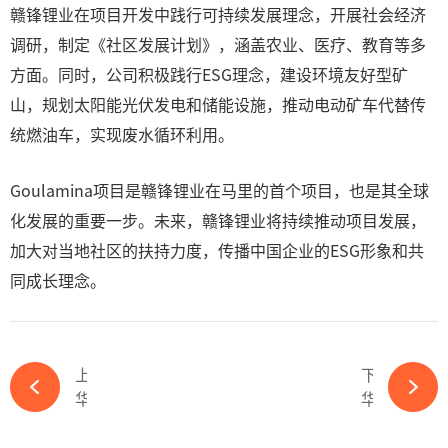
赣锋锂业在项目开发中践行可持续发展理念，开展社会经济
调研，制定《社区发展计划》，涵盖农业、医疗、教育等多
方面。同时，公司积极践行ESG理念，建设环境友好型矿
山，规划太阳能光伏发电和储能设施，推动电动矿车代替传
统燃油车，实现废水循环利用。
Goulamina项目是赣锋锂业在马里的首个项目，也是其全球
化发展的重要一步。未来，赣锋锂业将持续推动项目发展，
加大对当地社区的扶持力度，传播中国企业的ESG形象和共
同成长理念。
上一篇
下一篇
华阳集团生产矿井提前3年全面智能化-kaiyun体育官方网站
华能签署新能源公司增资协议-kaiyun体育官方网站