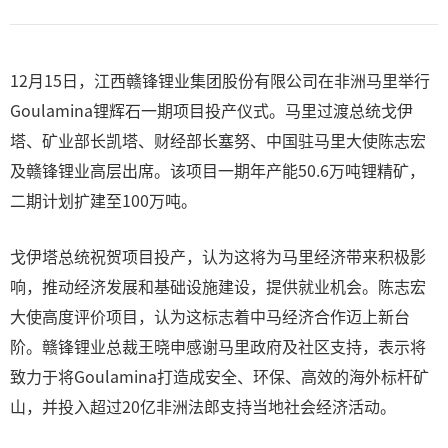
12月15日，江西赣锋锂业集团股份有限公司在非洲马里举行
Goulamina锂辉石一期项目投产仪式。马里过渡总统戈伊
塔、矿业部长凯塔、财经部长塞努、中国驻马里大使陈志宏
及赣锋锂业高层出席。该项目一期年产能50.6万吨锂精矿，
二期计划扩建至100万吨。
戈伊塔总统祝贺项目投产，认为这将为马里经济带来积极影
响，推动经济发展和基础设施建设，提供就业机会。陈志宏
大使高度评价项目，认为这标志着中马经济合作迈上新台
阶。赣锋锂业总裁王晓申感谢马里政府及社区支持，表示将
致力于将Goulamina打造成安全、环保、高效的海外标杆矿
山，并投入超过20亿非洲法郎支持当地社会经济活动。