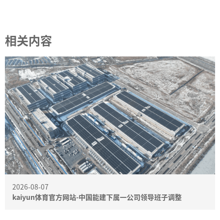
相关内容
2026-08-07
kaiyun体育官方网站-中国能建下属一公司领导班子调整