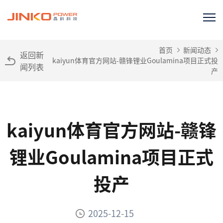
首页
新闻动态
返回新
kaiyun体育官方网站-赣锋锂业Goulamina项目正式投
闻列表
产
kaiyun体育官方网站-赣锋
锂业Goulamina项目正式
投产
2025-12-15