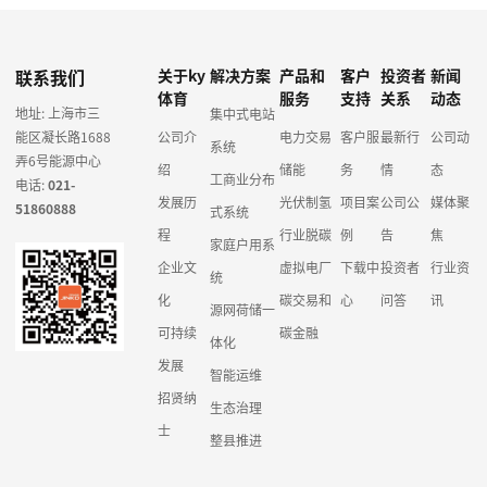
联系我们
关于ky
解决方案
产品和
客户
投资者
新闻
体育
服务
支持
关系
动态
地址: 上海市三
集中式电站
能区凝长路1688
公司介
电力交易
客户服
最新行
公司动
系统
弄6号能源中心
绍
储能
务
情
态
工商业分布
电话:
021-
发展历
光伏制氢
项目案
公司公
媒体聚
51860888
式系统
程
行业脱碳
例
告
焦
家庭户用系
企业文
虚拟电厂
下载中
投资者
行业资
统
化
碳交易和
心
问答
讯
源网荷储一
可持续
碳金融
体化
发展
智能运维
招贤纳
生态治理
士
整县推进