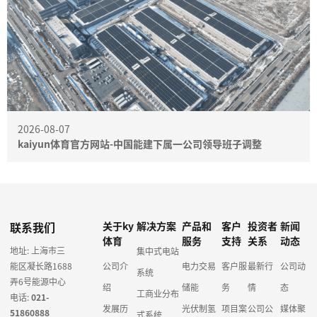
2026-08-07
kaiyun体育官方网站-中国能建下属一公司领导班子调整
联系我们
关于ky
解决方案
产品和
客户
投资者
新闻
体育
服务
支持
关系
动态
地址: 上海市三
集中式电站
能区凝长路1688
公司介
电力交易
客户服
最新行
公司动
系统
弄6号能源中心
绍
储能
务
情
态
工商业分布
电话:
021-
发展历
光伏制氢
项目案
公司公
媒体聚
51860888
式系统