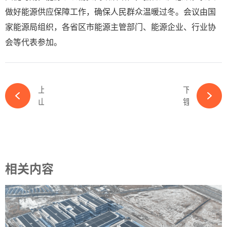
做好能源供应保障工作，确保人民群众温暖过冬。会议由国
家能源局组织，各省区市能源主管部门、能源企业、行业协
会等代表参加。
上一篇
下一篇
山西能源局公示第四批虚拟电厂建设试点项目-kaiyun体育官方网站
锂离子电池储能系统火灾抑制仿真研究-kaiyun体育官方网站
相关内容