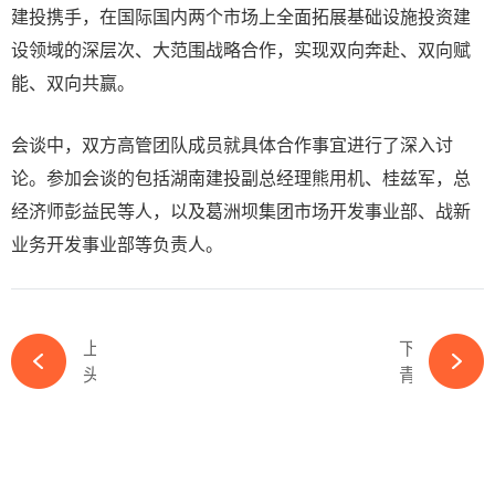
建投携手，在国际国内两个市场上全面拓展基础设施投资建
设领域的深层次、大范围战略合作，实现双向奔赴、双向赋
能、双向共赢。
会谈中，双方高管团队成员就具体合作事宜进行了深入讨
论。参加会谈的包括湖南建投副总经理熊用机、桂兹军，总
经济师彭益民等人，以及葛洲坝集团市场开发事业部、战新
业务开发事业部等负责人。
上一篇
下一篇
头部资本加码5亿 钙钛矿光伏获青睐-kaiyun体育官方网站
青岛能源所在生物质化学链气化技术领域取得突破性进展-kaiyun体育官方网站