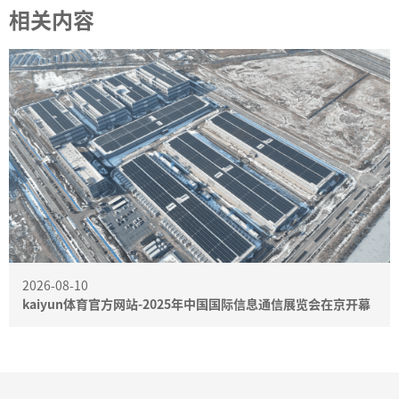
相关内容
2026-08-10
kaiyun体育官方网站-2025年中国国际信息通信展览会在京开幕