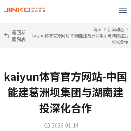
首页
新闻动态
返回新
kaiyun体育官方网站-中国能建葛洲坝集团与湖南建投
闻列表
深化合作
kaiyun体育官方网站-中国
能建葛洲坝集团与湖南建
投深化合作
2026-01-14