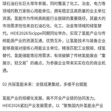
球石油石化巨头常年参展，同时覆盖了化工、冶金、电力等
领域的数万家核心用能单位，拥有稳定且高质量的业主单位
资源。氢能作为传统高耗能行业脱碳的重要路径，其最大的
市场需求恰恰来自石油石化、化工、冶金等领域的绿氢替
代。HEIE2026与cippe同期同址举办，实现了氢能产业与传
统能源产业的资源互通、优势互补，让氢能技术与装备企业
能够直接对接核心用能业主单位，精准匹配工业脱碳、绿氢
替代、氢能储能等应用需求，有效破解了传统氢能展会“重
展示、轻交易”的痛点，为参展企业带来实实在在的商业机
遇。
02 共探氢能未来：全链成果集结，多维平台赋能
氢能产业的规模化发展，离不开全产业链的协同发力。
HEIE2026紧扣产业发展需求，以“聚焦国内外氢能全产业