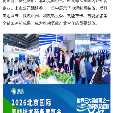
柯氢能、赛克赛斯、菲尼克斯电气、叶氢等众多国内外知名
企业、上市公司踊跃参与，集中展示了电解制氢装备、燃料
电池系统、储氢瓶阀、加氢站设备、氢能重卡、氢能船舶等
全链条创新成果，成为推动氢能产业合作的重要载体。