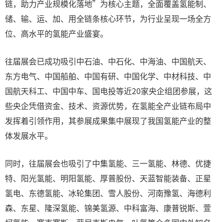
链，助力产业规模化落地”为核心主题，全面覆盖氢能制、
储、输、运、加、用全链条核心环节，为行业呈现一场全方
位、高水平的氢能产业盛宴。
往届展会已成功吸引中石油、中石化、中海油、中国航天、
东方电气、中国船舶、中国有研、中国化学、中材科技、中
国航天科工、中国中车、国电投等近20家央企组团参展，这
些央企凭借资金、技术、资源优势，在氢能全产业链布局中
发挥着引领作用，其参展成果集中展现了我国氢能产业的整
体发展水平。
同时，往届展会也吸引了中集氢能、三一氢能、林德、优捷
特、阳光氢能、明阳氢能、厚普股份、天蓝智能装备、正星
氢电、东德氢能、冰轮集团、雪人股份、河南豫氢、海德利
森、东星、隆深氢能、锦美氢源、中科富海、康普锐斯、萱