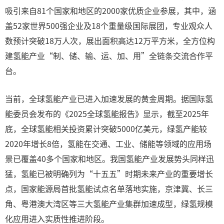
吸引来自81个国家和地区的2000家优质企业参展，其中，涵
盖52家世界500强企业及18个重量级国际展团，专业观众人
数预计突破18万人次，展出面积高达12万平方米，全方位构
建氢能产业“制、储、输、运、加、用”全链条交流合作平
台。
当前，全球氢能产业已进入加速发展的黄金周期。据国际氢
能委员会发布的《2025全球氢能报告》显示，截至2025年
底，全球氢能相关投资累计突破5000亿美元，绿氢产能较
2020年增长8倍，氢能在交通、工业、储能等领域的应用场
景已覆盖40多个国家和地区。我国氢能产业发展势头同样迅
猛，氢能已被明确列为“十五五”时期未来产业的重要增长
点，国家能源局首批氢能试点名单落地实施，京津冀、长三
角、粤港澳大湾区等三大氢能产业集群加速成型，绿氢规模
化应用进入实质性推进阶段。