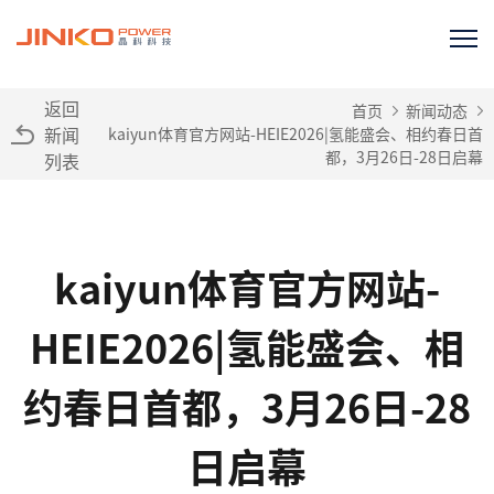
返回
首页
新闻动态
新闻
kaiyun体育官方网站-HEIE2026|氢能盛会、相约春日首
都，3月26日-28日启幕
列表
kaiyun体育官方网站-
HEIE2026|氢能盛会、相
约春日首都，3月26日-28
日启幕