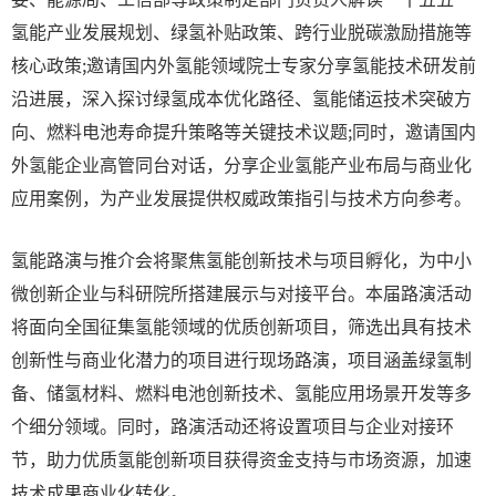
氢能产业发展规划、绿氢补贴政策、跨行业脱碳激励措施等
核心政策;邀请国内外氢能领域院士专家分享氢能技术研发前
沿进展，深入探讨绿氢成本优化路径、氢能储运技术突破方
向、燃料电池寿命提升策略等关键技术议题;同时，邀请国内
外氢能企业高管同台对话，分享企业氢能产业布局与商业化
应用案例，为产业发展提供权威政策指引与技术方向参考。
氢能路演与推介会将聚焦氢能创新技术与项目孵化，为中小
微创新企业与科研院所搭建展示与对接平台。本届路演活动
将面向全国征集氢能领域的优质创新项目，筛选出具有技术
创新性与商业化潜力的项目进行现场路演，项目涵盖绿氢制
备、储氢材料、燃料电池创新技术、氢能应用场景开发等多
个细分领域。同时，路演活动还将设置项目与企业对接环
节，助力优质氢能创新项目获得资金支持与市场资源，加速
技术成果商业化转化。