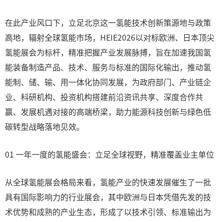
在此产业风口下，立足北京这一氢能技术创新策源地与政策
高地，辐射全球氢能市场，HEIE2026以对标欧洲、日本顶尖
氢能展会为标杆，精准把握产业发展脉搏，旨在加速我国氢
能装备制造产品、技术、服务与标准的国际化输出，推动氢
能制、储、输、用一体化协同发展，为政府部门、产业链企
业、科研机构、投资机构搭建前沿资讯共享、深度合作共
赢、发展机遇对接的高端桥梁，助力能源科技创新与绿色低
碳转型战略落地见效。
01 一年一度的氢能盛会：立足全球视野，精准覆盖业主单位
从全球氢能展会格局来看，氢能产业的快速发展催生了一批
具有国际影响力的行业展会，其中欧洲与日本凭借先发的技
术优势和成熟的产业生态，形成了以技术引领、标准输出为