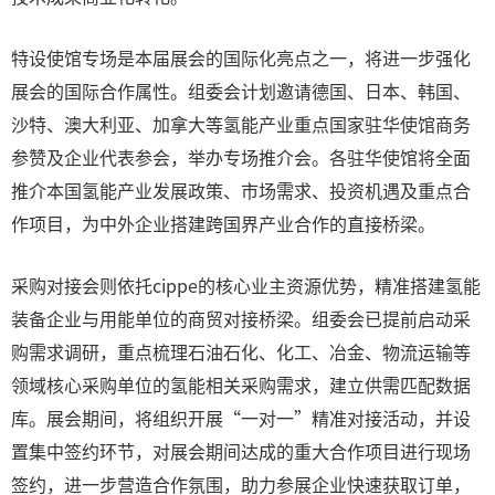
特设使馆专场是本届展会的国际化亮点之一，将进一步强化
展会的国际合作属性。组委会计划邀请德国、日本、韩国、
沙特、澳大利亚、加拿大等氢能产业重点国家驻华使馆商务
参赞及企业代表参会，举办专场推介会。各驻华使馆将全面
推介本国氢能产业发展政策、市场需求、投资机遇及重点合
作项目，为中外企业搭建跨国界产业合作的直接桥梁。
采购对接会则依托cippe的核心业主资源优势，精准搭建氢能
装备企业与用能单位的商贸对接桥梁。组委会已提前启动采
购需求调研，重点梳理石油石化、化工、冶金、物流运输等
领域核心采购单位的氢能相关采购需求，建立供需匹配数据
库。展会期间，将组织开展“一对一”精准对接活动，并设
置集中签约环节，对展会期间达成的重大合作项目进行现场
签约，进一步营造合作氛围，助力参展企业快速获取订单，