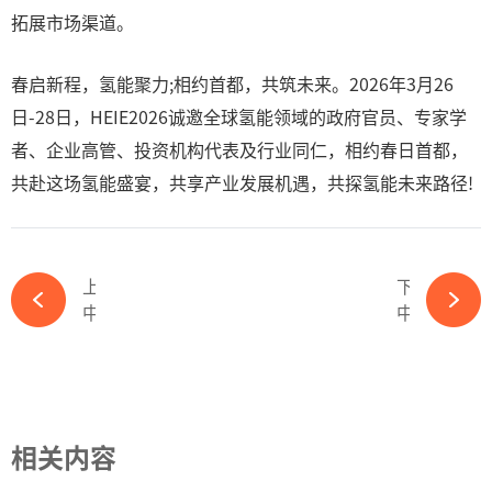
拓展市场渠道。
春启新程，氢能聚力;相约首都，共筑未来。2026年3月26
日-28日，HEIE2026诚邀全球氢能领域的政府官员、专家学
者、企业高管、投资机构代表及行业同仁，相约春日首都，
共赴这场氢能盛宴，共享产业发展机遇，共探氢能未来路径!
上一篇
下一篇
中国在建最深海上风电项目首批并网-kaiyun体育官方网站
中国内蒙古春坤山至武川500千伏输电线路投产送电-kaiyun体育官方网站
相关内容