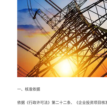
一、核准依据
依据《行政许可法》第二十二条、《企业投资项目核准和