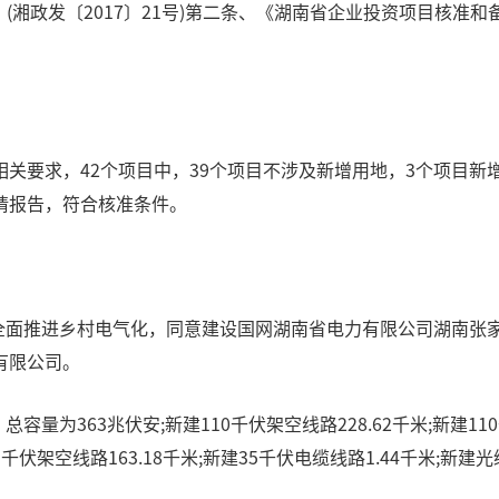
(湘政发〔2017〕21号)第二条、《湖南省企业投资项目核准和备
关要求，42个项目中，39个项目不涉及新增用地，3个项目新
请报告，符合核准条件。
全面推进乡村电气化，同意建设国网湖南省电力有限公司湖南张家
有限公司。
容量为363兆伏安;新建110千伏架空线路228.62千米;新建110千
伏架空线路163.18千米;新建35千伏电缆线路1.44千米;新建光缆