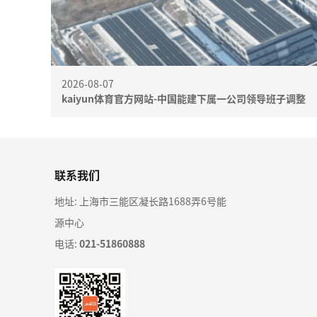
2026-08-07
kaiyun体育官方网站-中国能建下属一公司领导班子调整
联系我们
地址: 上海市三能区凝长路1688弄6号能
源中心
电话:
021-51860888