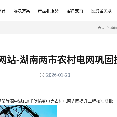
体育
解决方案
产品和服务
客户支持
投资者关系
首页
新
官方网站-湖南两市农村电网巩
2026-01-23
界武陵源中湖110千伏输变电等农村电网巩固提升工程核准获批。