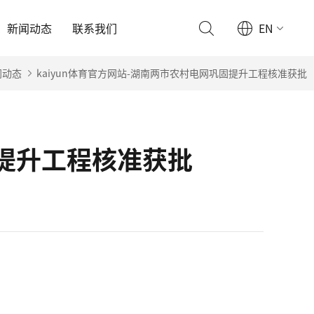
新闻动态
联系我们
EN
闻动态
kaiyun体育官方网站-湖南两市农村电网巩固提升工程核准获批
固提升工程核准获批