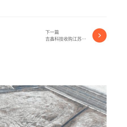
下一篇
吉鑫科技收购江苏新能轴承制造有限公司57.45%股权-kaiyun体育官方网站