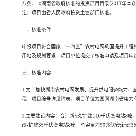
八条、《湖南省政府核准的投资项目目录(2017年本)》
定，项目由省人民政府投资主管部门核准。
二、核准条件
申报项目符合国家“十四五”农村电网巩固提升工程相
用地及规划要求，项目单位提交了核准申请及项目申
三、核准内容
1.为了加快湖南农村电网发展、提升供电服务能力、
程，项目编号详见附表，项目单位为国网湖南省电力
2.主要建设内容：合计新/改/扩建110千伏变电站8座，总
改/扩建35千伏变电站8座，总容量为90兆伏安;新建35千