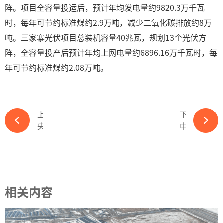
阵。项目全容量投运后，预计年均发电量约9820.3万千瓦
时，每年可节约标准煤约2.9万吨，减少二氧化碳排放约8万
吨。三家寨光伏项目总装机容量40兆瓦，规划13个光伏方
阵，全容量投产后预计年均上网电量约6896.16万千瓦时，每
年可节约标准煤约2.08万吨。
上一篇
下一篇
央视镜头再聚焦，"小宁王"新能安究竟有何硬实力？-kaiyun体育官方网站
中国自主研发建造大型浮式天然气液化装置在江苏南通成功出坞-kaiyun体育官方网站
相关内容