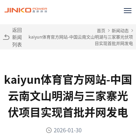
返回
首页
新闻动态
新闻
kaiyun体育官方网站-中国云南文山明湖与三家寨光伏项
目实现首批并网发电
列表
kaiyun体育官方网站-中国
云南文山明湖与三家寨光
伏项目实现首批并网发电
2026-01-30