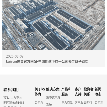
2026-08-07
kaiyun体育官方网站-中国能建下属一公司领导班子调整
联系我们
关于ky
解决方案
产品和
客户
投资者
新闻
体育
服务
支持
关系
动态
地址: 上海市三
集中式电站
能区凝长路1688
公司介
电力交易
客户服
最新行
公司动
系统