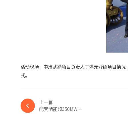
活动现场，中冶武勘项目负责人丁洪元介绍项目情况
式。
上一篇
配套储能超350MW！内蒙、青海两个风电光伏项目并网-kaiyun体育官方网站