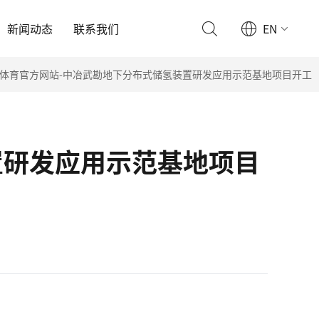
新闻动态
联系我们
EN
yun体育官方网站-中冶武勘地下分布式储氢装置研发应用示范基地项目开工
装置研发应用示范基地项目