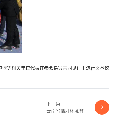
中海等相关单位代表在参会嘉宾共同见证下进行奠基仪
下一篇
云南省辐射环境监督站完成自动监测站期间核查 支撑核安全管理-kaiyun体育官方网站