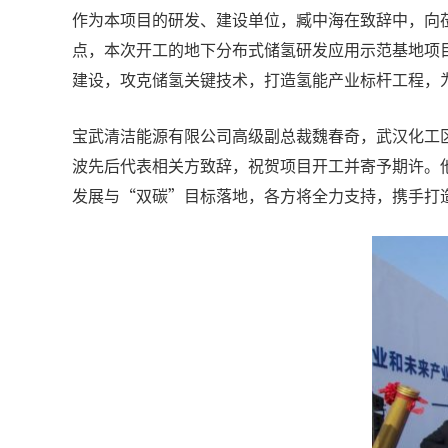
作为本项目的研发、建设单位，臧中海在致辞中，向
点，本次开工的地下分布式储氢研发应用示范基地项
建设，攻克储氢关键技术，打造氢能产业标杆工程，
宝武清洁能源有限公司高级副总裁魏春奇，武汉化工
波先后代表相关方致辞，祝贺项目开工并寄予期许。
发展与“双碳”目标落地，各方将全力支持，携手打