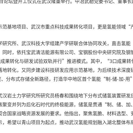
项目论坛暨开工仪式在武汉隆重举行。中冶武勘党委书记、董事
示范基地项目、武汉市重点科技成果转化项目，更是氢能领域“
学研究所、武汉科技大学组建产学研联合体协同攻关，直击氢能
。同时，依托宝武清洁能源有限公司、宝钢股份中央研究院及钢
“成果转化与研发试验双轨并行”推进模式。其中，“3口成果转
落地转化，又同步建设科技研发应用示范基地，为后续技术深度
度、分布式存储全新路径，打造华中地区首个氢能“制-储-加-用
武汉岩土力学研究所研究员杨春和围绕地下分布式储氢装置研发
核聚变并列为后化石时代的终极能源，储氢是贯通“制、储、加
契合国家战略资源发展的要求。他指出，聚焦氢脆、材料选型、
示，希望以青山项目为起点，推动武汉氢能规划融入湖北整体布