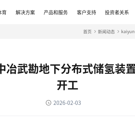
体育
解决方案
产品和服务
客户支持
投资者关系
首页
新闻动态
kai
站-中冶武勘地下分布式储氢
开工
2026-02-03