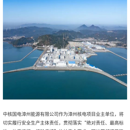
中核国电漳州能源有限公司作为漳州核电项目业主单位，将
切实履行安全生产主体责任，贯彻落实“绝对责任、最高标