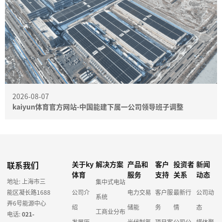
2026-08-07
kaiyun体育官方网站-中国能建下属一公司领导班子调整
联系我们
关于ky
解决方案
产品和
客户
投资者
新闻
体育
服务
支持
关系
动态
地址: 上海市三
集中式电站
能区凝长路1688
公司介
电力交易
客户服
最新行
公司动
系统
弄6号能源中心
绍
储能
务
情
态
工商业分布
电话:
021-
发展历
光伏制氢
项目案
公司公
媒体聚