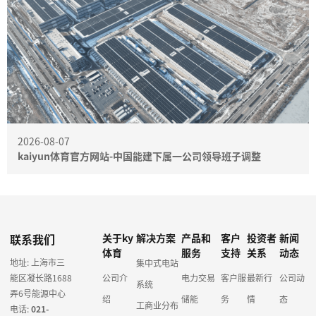
2026-08-07
kaiyun体育官方网站-中国能建下属一公司领导班子调整
联系我们
关于ky
解决方案
产品和
客户
投资者
新闻
体育
服务
支持
关系
动态
地址: 上海市三
集中式电站
能区凝长路1688
公司介
电力交易
客户服
最新行
公司动
系统
弄6号能源中心
绍
储能
务
情
态
工商业分布
电话:
021-