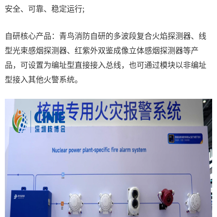
安全、可靠、稳定运行;
自研核心产品：青鸟消防自研的多波段复合火焰探测器、线
型光束感烟探测器、红紫外双鉴成像立体感烟探测器等产
品，可设置为编址型直接接入总线，也可通过模块以非编址
型接入其他火警系统。