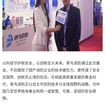
以科技守护核安全，以创新定义未来。青鸟消防通过此次展
会，不仅展现了国产消防企业的技术硬实力，更传递了安全
无国界、创新无止境的信念。在核能高质量发展的黄金时
代，青鸟消防正以自主可控的技术与全球视野的战略，为中
国乃至世界核电事业构筑一道智慧、可靠、坚韧的安全屏
障。