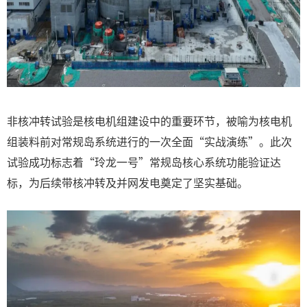
非核冲转试验是核电机组建设中的重要环节，被喻为核电机
组装料前对常规岛系统进行的一次全面“实战演练”。此次
试验成功标志着“玲龙一号”常规岛核心系统功能验证达
标，为后续带核冲转及并网发电奠定了坚实基础。