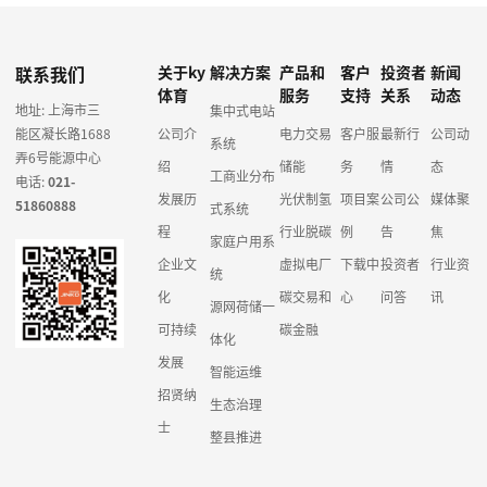
联系我们
关于ky
解决方案
产品和
客户
投资者
新闻
体育
服务
支持
关系
动态
地址: 上海市三
集中式电站
能区凝长路1688
公司介
电力交易
客户服
最新行
公司动
系统
弄6号能源中心
绍
储能
务
情
态
工商业分布
电话:
021-
发展历
光伏制氢
项目案
公司公
媒体聚
51860888
式系统
程
行业脱碳
例
告
焦
家庭户用系
企业文
虚拟电厂
下载中
投资者
行业资
统
化
碳交易和
心
问答
讯
源网荷储一
可持续
碳金融
体化
发展
智能运维
招贤纳
生态治理
士
整县推进