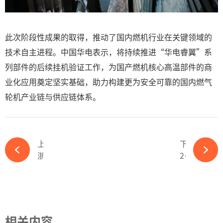
此次阶段性成果的取得，推动了国内燃机行业在关键领域的
技术自主进程。中国华电表示，将持续推进“华电睿翼”系
列部件的后续挂机验证工作，为国产燃机核心高温部件的商
业化应用奠定坚实基础，助力构建更为安全可靠的国内燃气
轮机产业链与供应链体系。
上一篇
下一篇
浙江天台抽水蓄能电站首台机组励磁系统并网成功-kaiyun体育官方网站
24小时不间断管控 乔松AI筑牢燃气安全屏障-kaiyun体育官方网站
相关内容