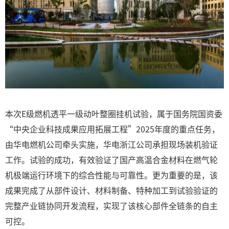
本次E级燃机透平一级动叶整圈挂机试验，属于国务院国资委
“中央企业科技成果应用拓展工程”2025年度的重点任务，
由华电燃机公司牵头实施，华电浙江公司承担现场装机验证
工作。试验的成功，有效验证了国产高温合金材料在燃气轮
机极端运行环境下的综合性能与可靠性。更为重要的是，该
成果完成了从部件设计、材料制备、特种加工到试验验证的
完整产业链协同开发流程，实现了该核心部件全链条的自主
可控。