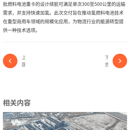
批燃料电池重卡的设计续航可满足单次300至500公里的运输
需求，并支持快速加氢。此次交付旨在推动氢燃料电池技术
在重型商用车领域的规模化应用，为物流行业的能源转型提
供一种技术选项。
上一篇
下一篇
国检集团闪耀2025深圳核博会-kaiyun体育官方网站
合容新能源闪耀2025深圳核博会-kaiyun体育官方网站
相关内容