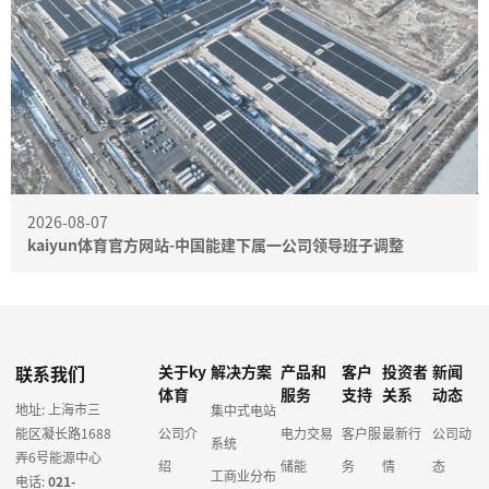
2026-08-07
kaiyun体育官方网站-中国能建下属一公司领导班子调整
联系我们
关于ky
解决方案
产品和
客户
投资者
新闻
体育
服务
支持
关系
动态
地址: 上海市三
集中式电站
能区凝长路1688
公司介
电力交易
客户服
最新行
公司动
系统
弄6号能源中心
绍
储能
务
情
态
工商业分布
电话:
021-